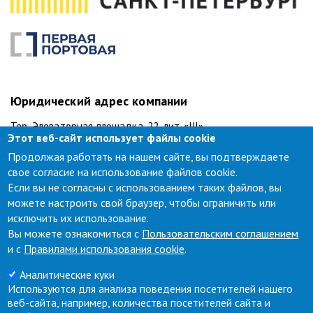
Юридический адрес компании
Тер. Элеваторная площадка, 22, лит. «Щ»
Этот веб-сайт использует файлы cookie
Санкт-Петербург, 198096
Продолжая работать на нашем сайте, вы подтверждаете
Телефон: +7 (812) 335-71-11, факс: +7 (812) 335-75-57.
свое согласие на использование файлов cookie.
Если вы не согласны с использованием таких файлов, вы
Техническая поддержка
можете настроить свой браузер, чтобы ограничить или
исключить их использование.
тел.:
+7 (812) 335-71-68
Вы можете ознакомиться с
Пользовательским соглашением
support.lkk@port.one
и с
Правилами использования cookie
.
Аналитические куки
Секретариат
Используются для анализа поведения посетителей нашего
тел.:
+7 (812) 335 71-11
веб-сайта, например, количества посетителей сайта и