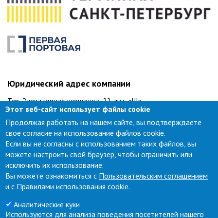
Юридический адрес компании
Тер. Элеваторная площадка, 22, лит. «Щ»
Этот веб-сайт использует файлы cookie
Санкт-Петербург, 198096
Продолжая работать на нашем сайте, вы подтверждаете
Телефон: +7 (812) 335-71-11, факс: +7 (812) 335-75-57.
свое согласие на использование файлов cookie.
Если вы не согласны с использованием таких файлов, вы
Техническая поддержка
можете настроить свой браузер, чтобы ограничить или
исключить их использование.
тел.:
+7 (812) 335-71-68
Вы можете ознакомиться с
Пользовательским соглашением
support.lkk@port.one
и с
Правилами использования cookie
.
Аналитические куки
Секретариат
Используются для анализа поведения посетителей нашего