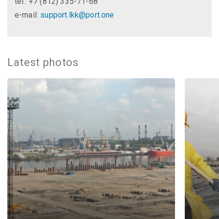
tel.: +7 (812) 335-71-68
e-mail:
support.lkk@port.one
Latest photos