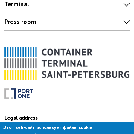
Terminal
Press room
Legal address
Этот веб-сайт использует файлы cookie
Elevator site, 22,