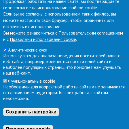
Продолжая работать на нашем сайте, вы подтверждаете
Coal Harbor, St. Petersburg, 198096
свое согласие на использование файлов cookie.
Phone: +7 (812) 335-71-11, fax: +7 (812) 335-75-57
Если вы не согласны с использованием таких файлов, вы
можете настроить свой браузер, чтобы ограничить или
Technical support
исключить их использование.
Вы можете ознакомиться с
Пользовательским соглашением
phone:
+7 (812) 335-71-68
и с
Правилами использования cookie
.
support.lkk@port.one
Аналитические куки
Используются для анализа поведения посетителей нашего
Secretary
веб-сайта, например, количества посетителей сайта и
phone:
+7 (812) 335 71-11
наиболее популярных страниц, что помогает нам улучшать
наш веб-сайт.
info@terminalspb.ru
Функциональные cookie
Необходимы для корректной работы сайта и не занимаются
All contacts
отслеживанием аудитории. Без них работа с сайтом
невозможна.
© Closed Joint-Stock Company Container Terminal St.
Сохранить настройки
Petersburg.
When using materials from this site, a link to the
site is required.